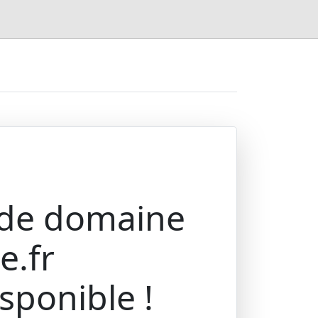
 de domaine
e.fr
isponible !