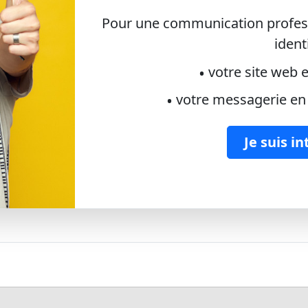
Pour une communication profess
identi
•
votre site web
•
votre messagerie e
Je suis i